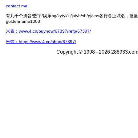
contact me
有几千个拼音/数字/娱乐hg/ky/yl/kj/js/yh/sb/pj/vns各行各业域名，
goldenname1008
米表：www.4.cn/buynow/67397/refp/67397/
米铺：https://www.4.cn/shop/67397/
Copyright © 1998 - 2026 288933.com 